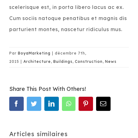
scelerisque est, in porta libero lacus ac ex.
Cum sociis natoque penatibus et magnis dis
parturient montes, nascetur ridiculus mus.
Par
BoyaMarketing
|
décembre 7th,
2015
|
Architecture
,
Buildings
,
Construction
,
News
Share This Post With Others!
facebook
twitter
linkedin
whatsapp
pinterest
Email
Articles similaires